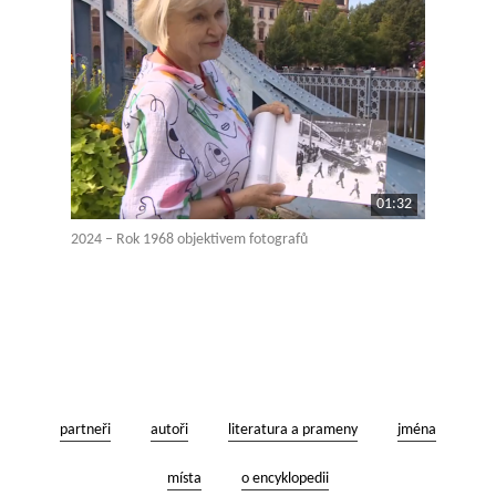
01:32
2024 – Rok 1968 objektivem fotografů
partneři
autoři
literatura a prameny
jména
místa
o encyklopedii