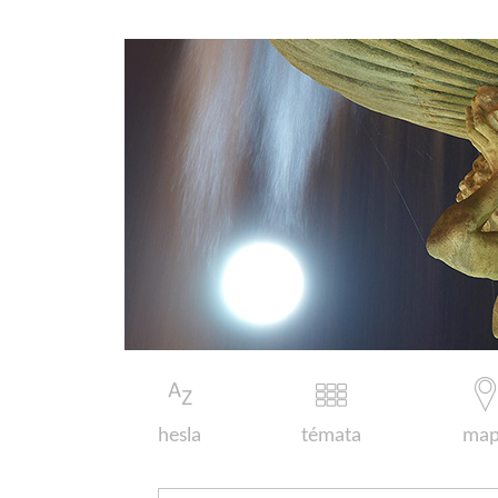
hesla
témata
map