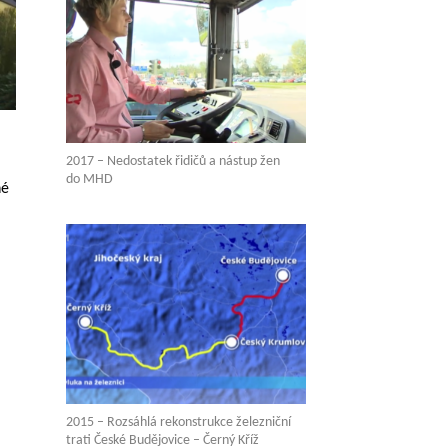
2017 – Nedostatek řidičů a nástup žen
do MHD
né
2015 – Rozsáhlá rekonstrukce železniční
trati České Budějovice – Černý Kříž