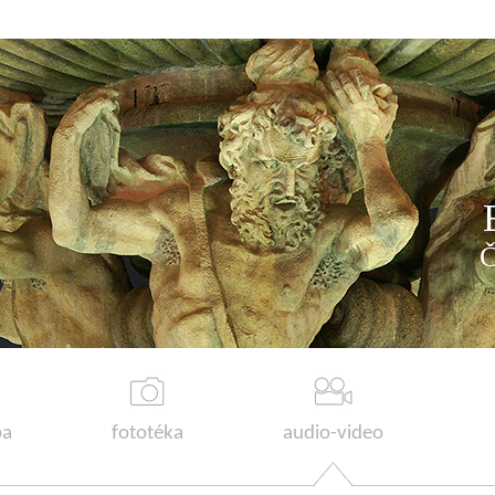
a
fototéka
audio-video