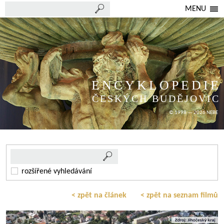
MENU
ENCYKLOPEDIE
ČESKÝCH BUDĚJOVIC
© 1998 — 2026 NEBE
rozšířené vyhledávání
< zpět na článek
< zpět na seznam filmů