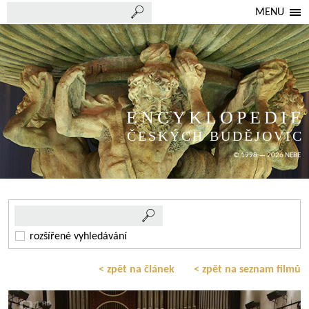
MENU
ENCYKLOPEDIE
ČESKÝCH BUDĚJOVIC
© 1998 — 2026 NEBE
rozšířené vyhledávání
< zpět na článek
< zpět na seznam filmů