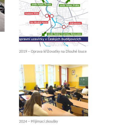
2019 – Oprava křižovatky na Dlouhé louce
2024 – Přijímací zkoušky