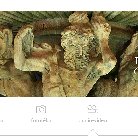
a
fototéka
audio-video