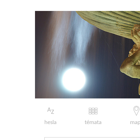
hesla
témata
map