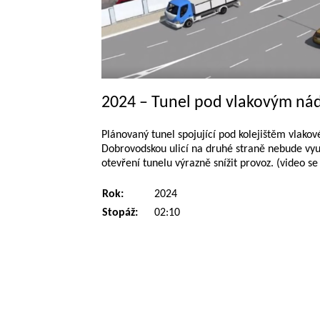
2024 – Tunel pod vlakovým ná
Plánovaný tunel spojující pod kolejištěm vlako
Dobrovodskou ulicí na druhé straně nebude využ
otevření tunelu výrazně snížit provoz. (video s
Rok:
2024
Stopáž:
02:10