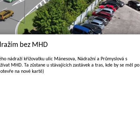
dražím bez MHD
vého nádraží křižovatku ulic Mánesova, Nádražní a Průmyslová s
ívat MHD. Ta zůstane u stávajících zastávek a tras, kde by se měl po
e otevře na nové kartě)