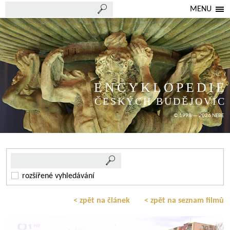
MENU
ENCYKLOPEDIE
ČESKÝCH BUDĚJOVIC
© 1998 — 2026 NEBE
rozšířené vyhledávání
< zpět na článek
< zpět na seznam filmů