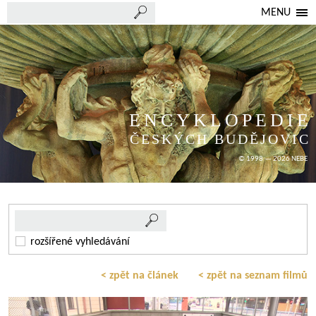
MENU
ENCYKLOPEDIE
ČESKÝCH BUDĚJOVIC
© 1998 — 2026 NEBE
rozšířené vyhledávání
< zpět na článek
< zpět na seznam filmů