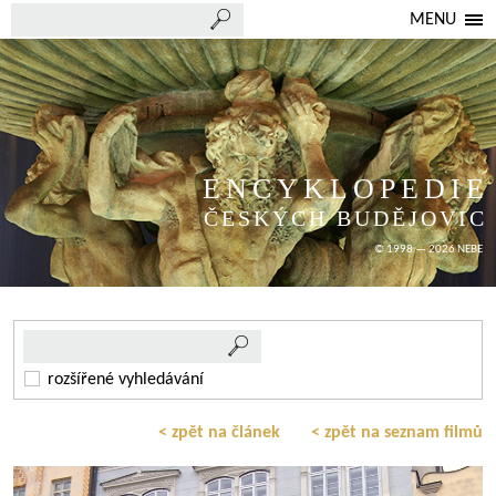
MENU
ENCYKLOPEDIE
ČESKÝCH BUDĚJOVIC
© 1998 — 2026 NEBE
rozšířené vyhledávání
< zpět na článek
< zpět na seznam filmů