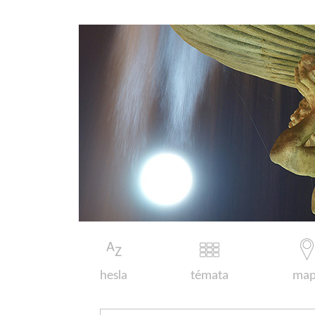
hesla
témata
map