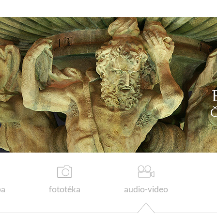
a
fototéka
audio-video