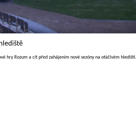
hlediště
vé hry Rozum a cit před zahájením nové sezóny na otáčivém hledišti