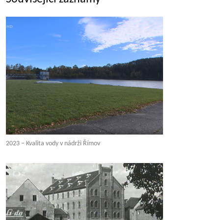
2023 – Kvalita vody v nádrži Římov