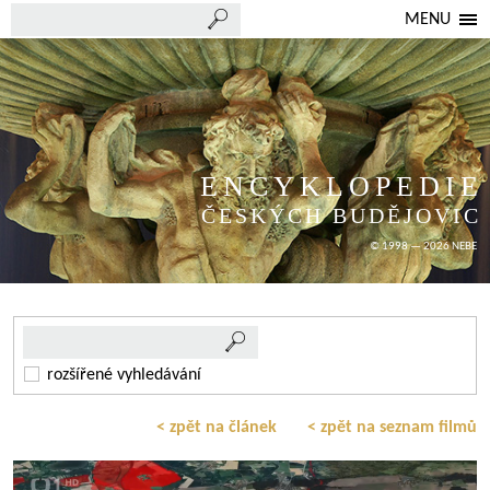
MENU
ENCYKLOPEDIE
ČESKÝCH BUDĚJOVIC
© 1998 — 2026 NEBE
rozšířené vyhledávání
< zpět na článek
< zpět na seznam filmů