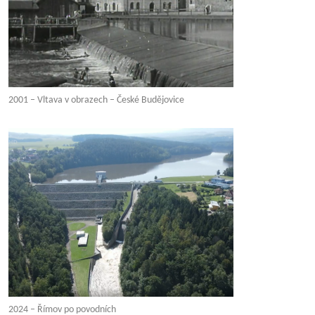
2001 – Vltava v obrazech – České Budějovice
2024 – Římov po povodních