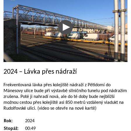
2024 – Lávka přes nádraží
Frekventovaná lávka přes kolejiště nádraží z Pětidomí do
Mánesovy ulice bude při výstavbě silničního tunelu pod nádražím
zrušena. Poté ji nahradí nová, ale do té doby bude nejbližší
možnou cestou přes kolejiště asi 850 metrů vzdálený viadukt na
Rudolfovské ulici. (video se otevře na nové kartě)
Rok:
2024
Stopáž:
00:49