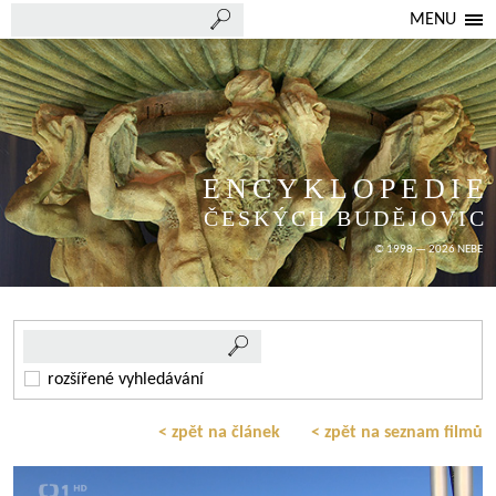
MENU
ENCYKLOPEDIE
ČESKÝCH BUDĚJOVIC
© 1998 — 2026 NEBE
rozšířené vyhledávání
< zpět na článek
< zpět na seznam filmů