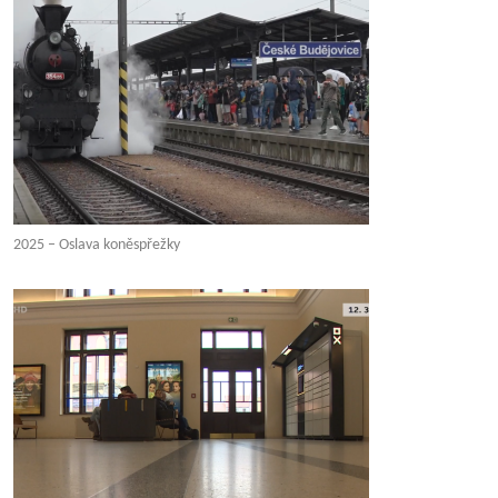
2025 – Oslava koněspřežky