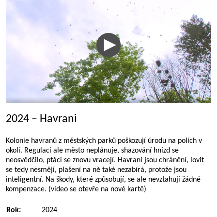
2024 – Havrani
Kolonie havranů z městských parků poškozují úrodu na polích v
okolí. Regulaci ale město neplánuje, shazování hnízd se
neosvědčilo, ptáci se znovu vracejí. Havrani jsou chránění, lovit
se tedy nesmějí, plašení na ně také nezabírá, protože jsou
inteligentní. Na škody, které způsobují, se ale nevztahují žádné
kompenzace. (video se otevře na nové kartě)
Rok:
2024