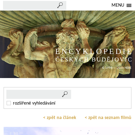
MENU
ENCYKLOPEDIE
ČESKÝCH BUDĚJOVIC
© 1998 — 2026 NEBE
rozšířené vyhledávání
< zpět na článek
< zpět na seznam filmů