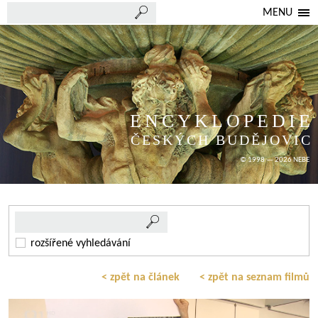
MENU
ENCYKLOPEDIE
ČESKÝCH BUDĚJOVIC
© 1998 — 2026 NEBE
rozšířené vyhledávání
< zpět na článek
< zpět na seznam filmů