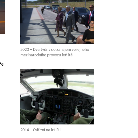
2023 – Dva týdny do zahájení veřejného
mezinárodního provozu letiště
ře
2014 – Cvičení na letišti