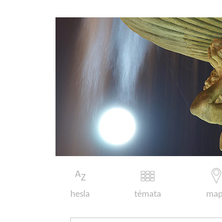
hesla
témata
map