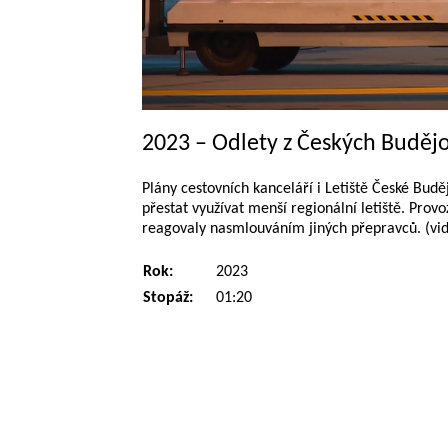
2023 – Odlety z Českých Budějo
Plány cestovních kanceláří i Letiště České Bu
přestat využívat menší regionální letiště. Provoz
reagovaly nasmlouváním jiných přepravců. (vid
Rok:
2023
Stopáž:
01:20