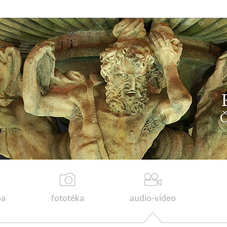
a
fototéka
audio-video