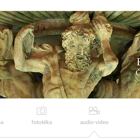
a
fototéka
audio-video