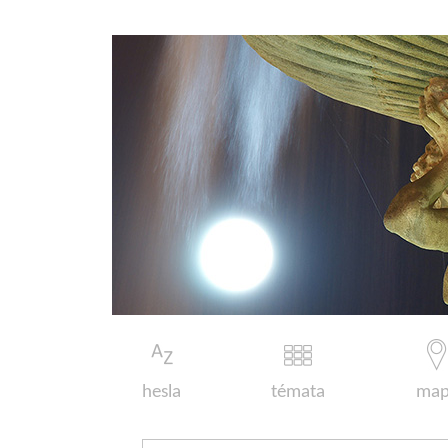
hesla
témata
map