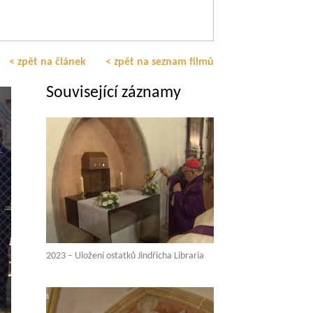
< zpět na článek
< zpět na seznam filmů
Související záznamy
2023 – Uložení ostatků Jindřicha Libraria