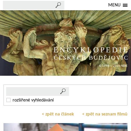
MENU
ENCYKLOPEDIE
ČESKÝCH BUDĚJOVIC
© 1998 — 2026 NEBE
rozšířené vyhledávání
< zpět na článek
< zpět na seznam filmů