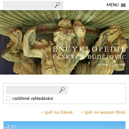
MENU
ENCYKLOPEDIE
ČESKÝCH BUDĚJOVIC
© 1998 — 2026 NEBE
rozšířené vyhledávání
< zpět na článek
< zpět na seznam filmů