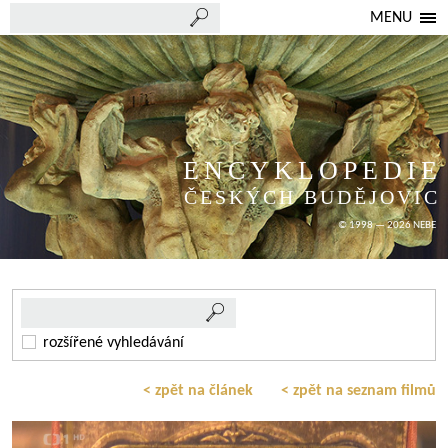
MENU
ENCYKLOPEDIE
ČESKÝCH BUDĚJOVIC
© 1998 — 2026 NEBE
rozšířené vyhledávání
< zpět na článek
< zpět na seznam filmů