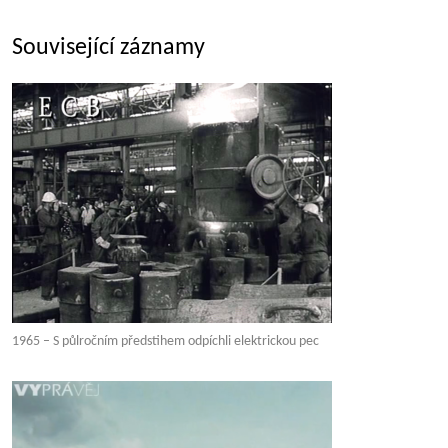
Související záznamy
1965 – S půlročním předstihem odpíchli elektrickou pec