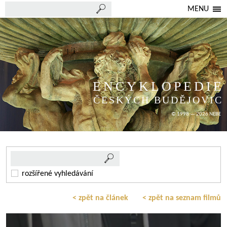
MENU
ENCYKLOPEDIE
ČESKÝCH BUDĚJOVIC
© 1998 — 2026 NEBE
rozšířené vyhledávání
< zpět na článek
< zpět na seznam filmů