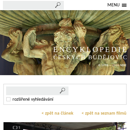
MENU
ENCYKLOPEDIE
ČESKÝCH BUDĚJOVIC
© 1998 — 2026 NEBE
rozšířené vyhledávání
< zpět na článek
< zpět na seznam filmů