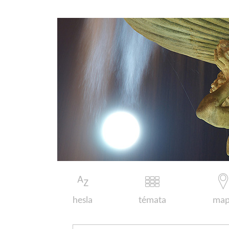
hesla
témata
map