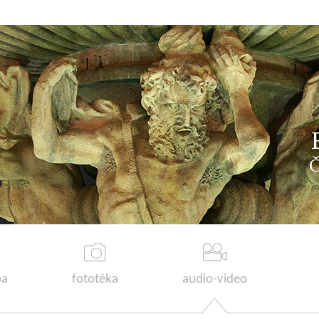
a
fototéka
audio-video