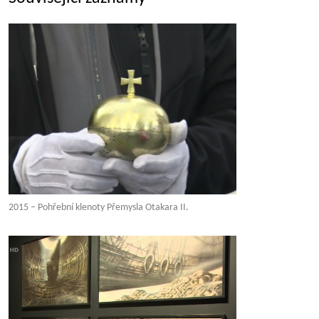
2015 – Pohřební klenoty Přemysla Otakara II.