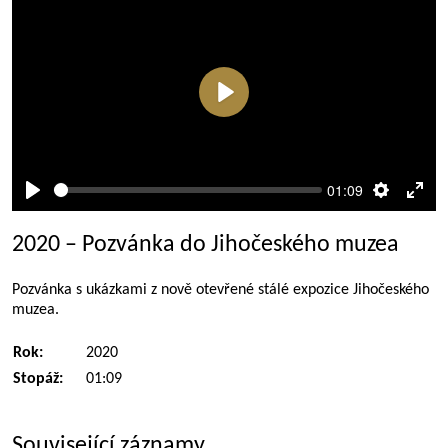
Přehrát
01:09
Přehrát
Nastaven
Rež
celé
2020 – Pozvánka do Jihočeského muzea
obra
Pozvánka s ukázkami z nově otevřené stálé expozice Jihočeského
muzea.
Rok:
2020
Stopáž:
01:09
Související záznamy