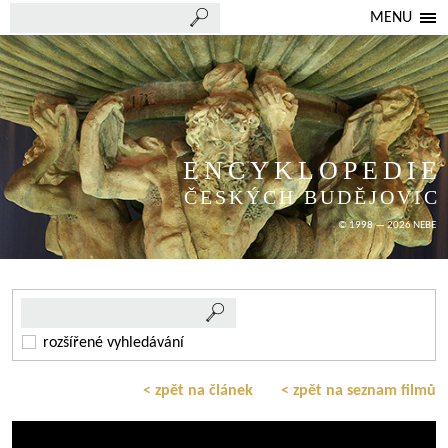
MENU
ENCYKLOPEDIE
ČESKÝCH BUDĚJOVIC
© 1998 — 2026 NEBE
rozšířené vyhledávání
< zpět na článek
< zpět na seznam filmů