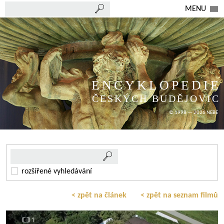
MENU
ENCYKLOPEDIE
ČESKÝCH BUDĚJOVIC
© 1998 — 2026 NEBE
rozšířené vyhledávání
< zpět na článek
< zpět na seznam filmů