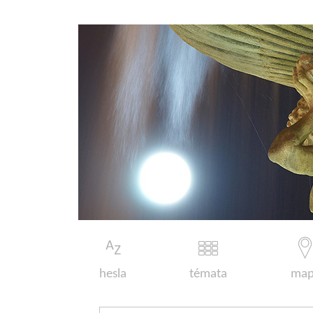
hesla
témata
map