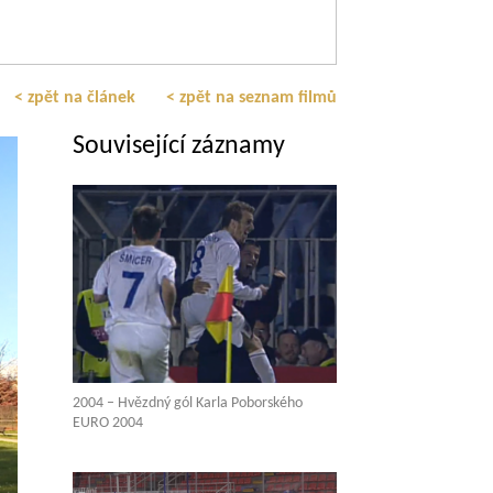
< zpět na článek
< zpět na seznam filmů
Související záznamy
2004 – Hvězdný gól Karla Poborského
EURO 2004