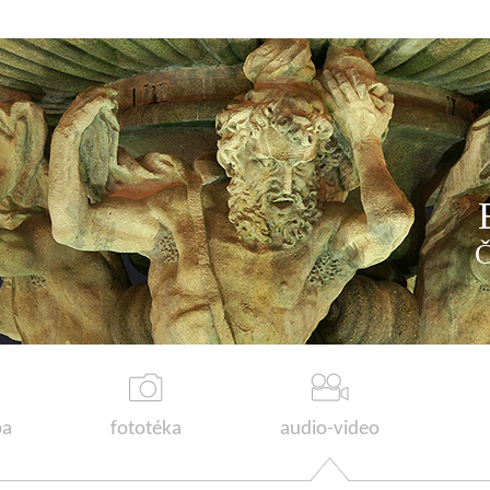
a
fototéka
audio-video