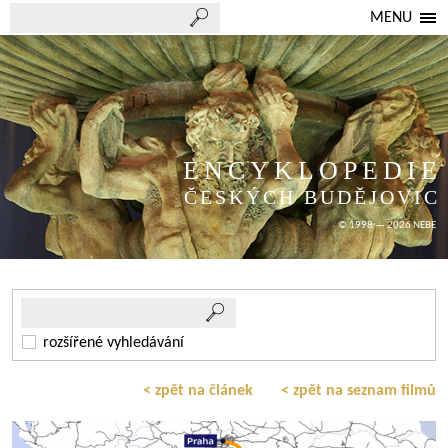
MENU
ENCYKLOPEDIE
ČESKÝCH BUDĚJOVIC
© 1998 — 2026 NEBE
rozšířené vyhledávání
< zpět na článek
< zpět na seznam filmů