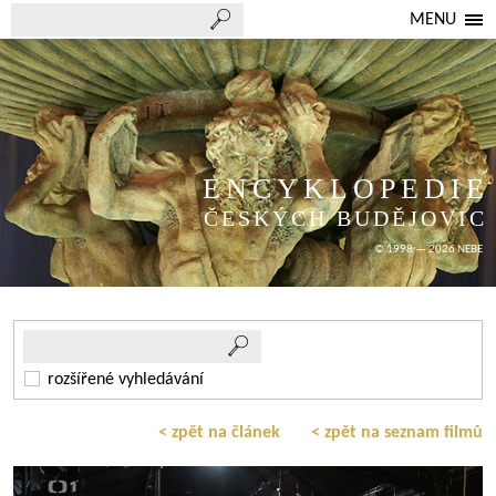
MENU
ENCYKLOPEDIE
ČESKÝCH BUDĚJOVIC
© 1998 — 2026 NEBE
rozšířené vyhledávání
< zpět na článek
< zpět na seznam filmů