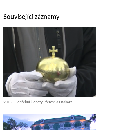
Související záznamy
2015 – Pohřební klenoty Přemysla Otakara II.