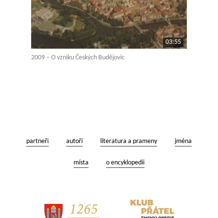
03:55
2009 – O vzniku Českých Budějovic
partneři
autoři
literatura a prameny
jména
místa
o encyklopedii