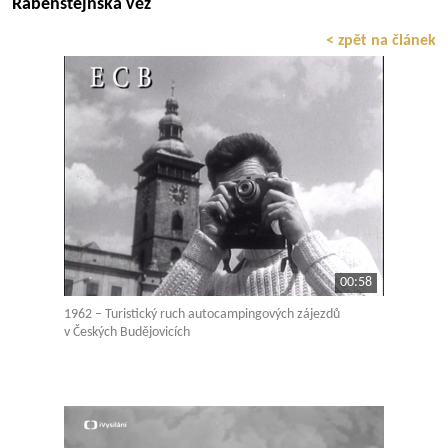
Rabenštejnská věž
< zpět na článek
00:58
1962 – Turistický ruch autocampingových zájezdů
v Českých Budějovicích