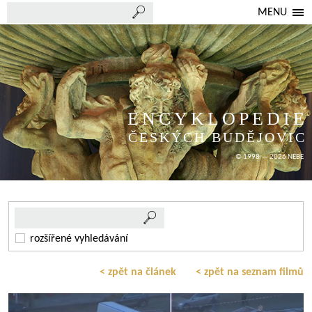
MENU
ENCYKLOPEDIE
ČESKÝCH BUDĚJOVIC
© 1998 — 2026 NEBE
rozšířené vyhledávání
< zpět na článek
< zpět na seznam filmů