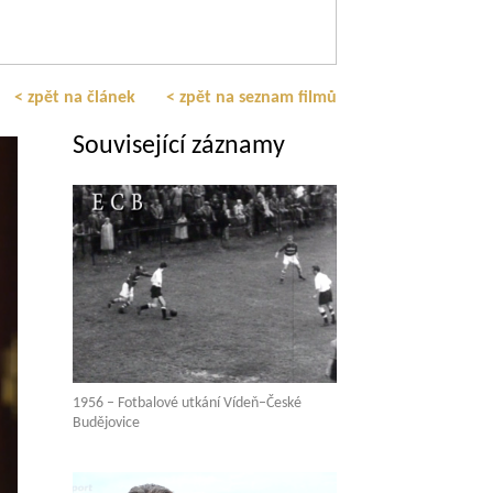
< zpět na článek
< zpět na seznam filmů
Související záznamy
1956 – Fotbalové utkání Vídeň–České
Budějovice