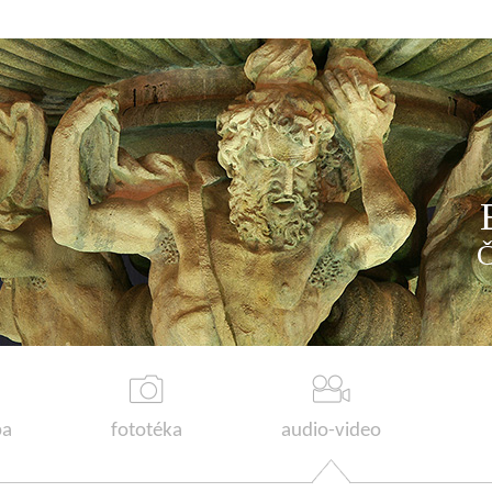
a
fototéka
audio-video