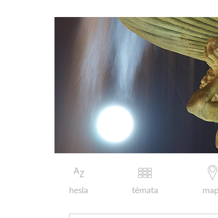
hesla
témata
map