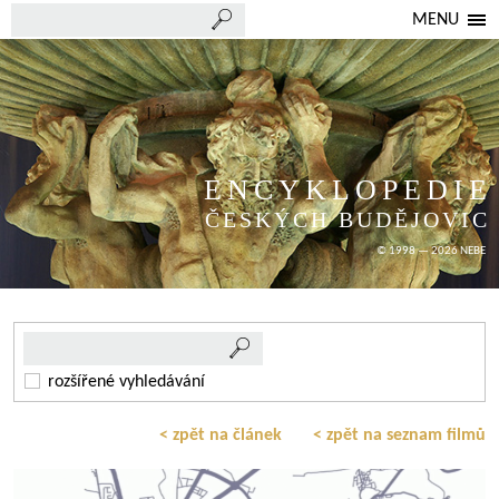
MENU
ENCYKLOPEDIE
ČESKÝCH BUDĚJOVIC
© 1998 — 2026 NEBE
rozšířené vyhledávání
< zpět na článek
< zpět na seznam filmů