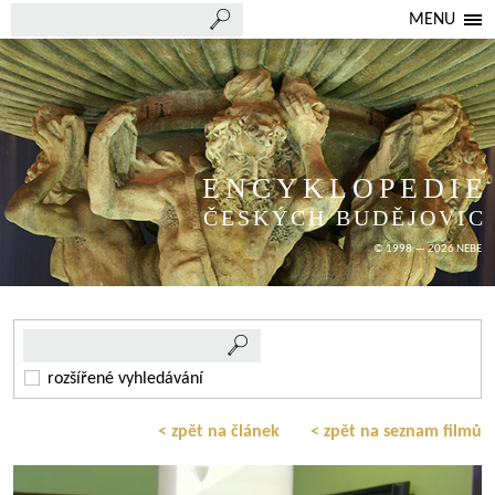
MENU
ENCYKLOPEDIE
ČESKÝCH BUDĚJOVIC
© 1998 — 2026 NEBE
rozšířené vyhledávání
< zpět na článek
< zpět na seznam filmů