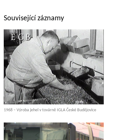
Související záznamy
1968 – Výroba jehel v továrně IGLA České Budějovice