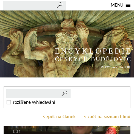
MENU
ENCYKLOPEDIE
ČESKÝCH BUDĚJOVIC
© 1998 — 2026 NEBE
rozšířené vyhledávání
< zpět na článek
< zpět na seznam filmů