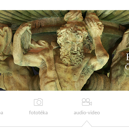
a
fototéka
audio-video