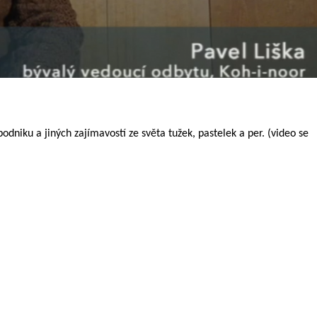
niku a jiných zajímavostí ze světa tužek, pastelek a per. (video se