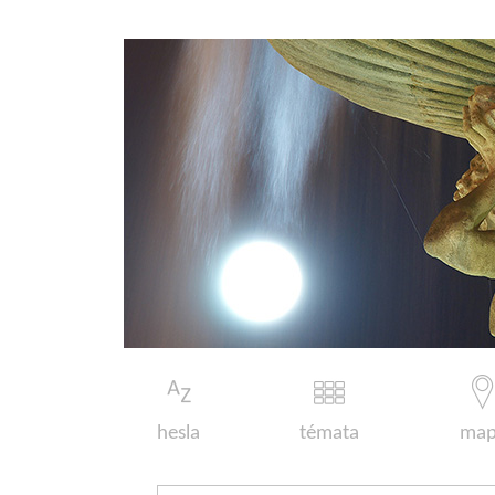
hesla
témata
map