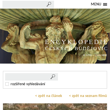
MENU
ENCYKLOPEDIE
ČESKÝCH BUDĚJOVIC
© 1998 — 2026 NEBE
rozšířené vyhledávání
< zpět na článek
< zpět na seznam filmů