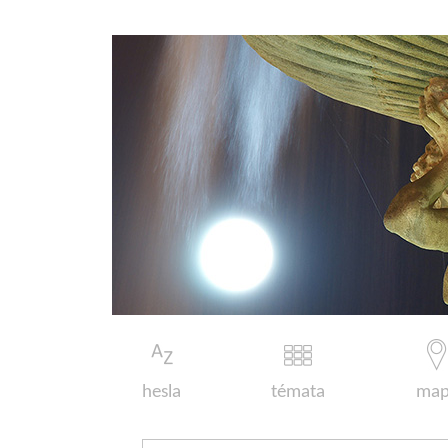
hesla
témata
map