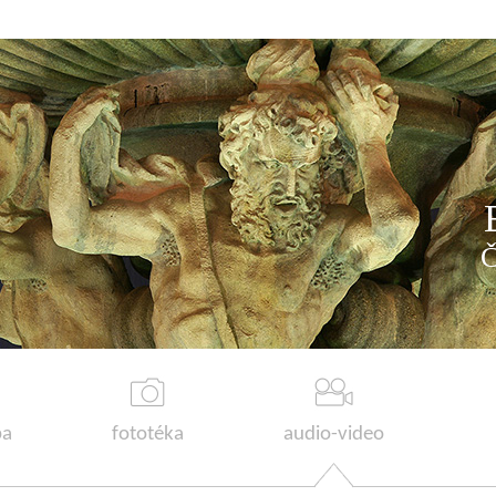
a
fototéka
audio-video