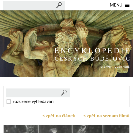
MENU
ENCYKLOPEDIE
ČESKÝCH BUDĚJOVIC
© 1998 — 2026 NEBE
rozšířené vyhledávání
< zpět na článek
< zpět na seznam filmů