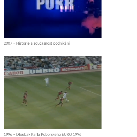
2007 – Historie a současnost podnikání
1996 – Dloubák Karla Poborského EURO 1996