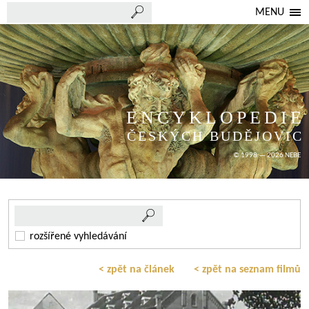
MENU
ENCYKLOPEDIE
ČESKÝCH BUDĚJOVIC
© 1998 — 2026 NEBE
rozšířené vyhledávání
< zpět na článek
< zpět na seznam filmů