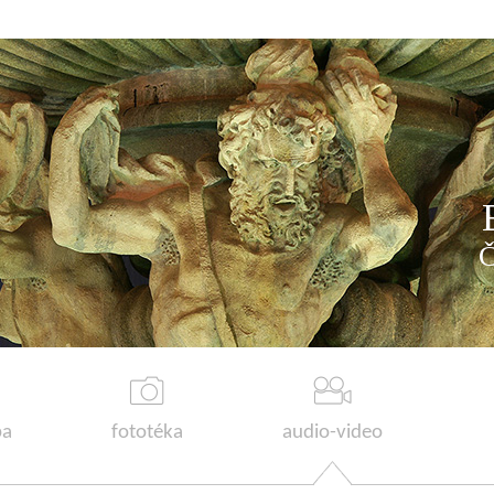
a
fototéka
audio-video