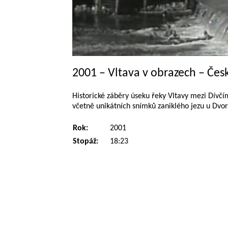
2001 – Vltava v obrazech – Čes
Historické záběry úseku řeky Vltavy mezi Dív
včetně unikátních snímků zaniklého jezu u Dvor
Rok:
2001
Stopáž:
18:23