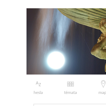
hesla
témata
map