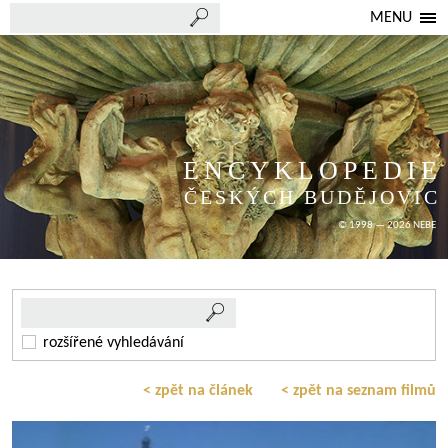
MENU
ENCYKLOPEDIE
ČESKÝCH BUDĚJOVIC
© 1998 — 2026 NEBE
rozšířené vyhledávání
< zpět na článek
< zpět na seznam filmů