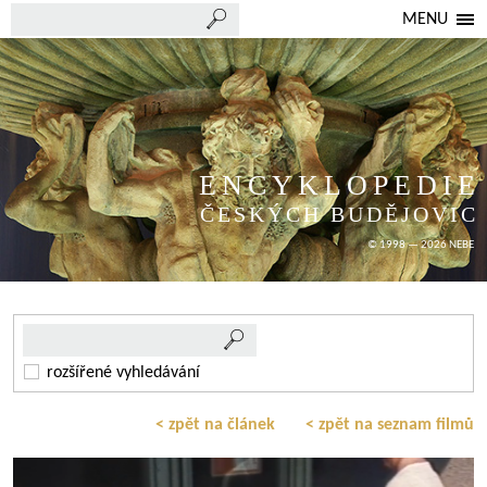
MENU
ENCYKLOPEDIE
ČESKÝCH BUDĚJOVIC
© 1998 — 2026 NEBE
rozšířené vyhledávání
< zpět na článek
< zpět na seznam filmů