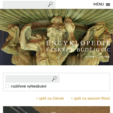
MENU
ENCYKLOPEDIE
ČESKÝCH BUDĚJOVIC
© 1998 — 2026 NEBE
rozšířené vyhledávání
< zpět na článek
< zpět na seznam filmů