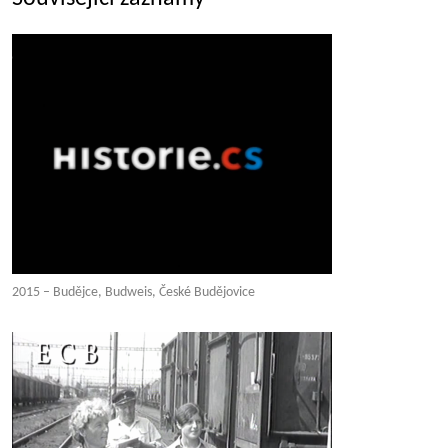
2015 – Budějce, Budweis, České Budějovice