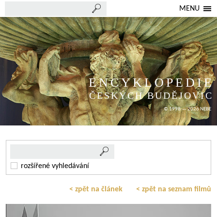
MENU
ENCYKLOPEDIE
ČESKÝCH BUDĚJOVIC
© 1998 — 2026 NEBE
rozšířené vyhledávání
< zpět na článek
< zpět na seznam filmů