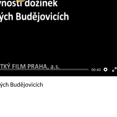
Přehrát
00:40
Nasta
R
c
kých Budějovicích
o