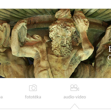
a
fototéka
audio-video