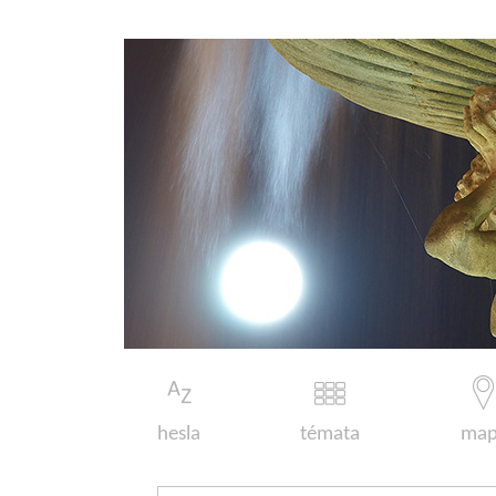
hesla
témata
map