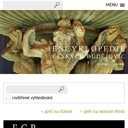
MENU
ENCYKLOPEDIE
ČESKÝCH BUDĚJOVIC
© 1998 — 2026 NEBE
rozšířené vyhledávání
< zpět na článek
< zpět na seznam filmů