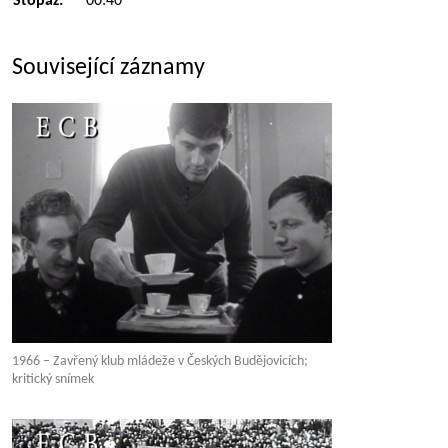
Stopáž:
00:40
Související záznamy
1966 – Zavřený klub mládeže v Českých Budějovicích;
kritický snímek