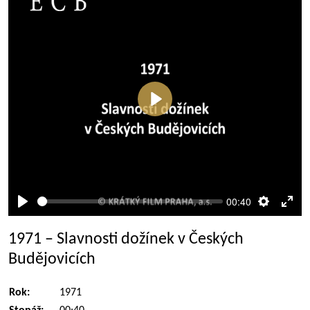
Přehrát
00:40
Přehrát
Nastaven
Rež
celé
1971 – Slavnosti dožínek v Českých
obra
Budějovicích
Rok:
1971