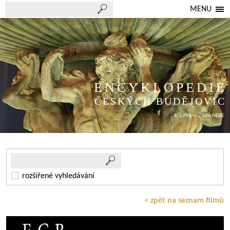
MENU
ENCYKLOPEDIE
ČESKÝCH BUDĚJOVIC
© 1998 — 2026 NEBE
rozšířené vyhledávání
< zpět na seznam filmů