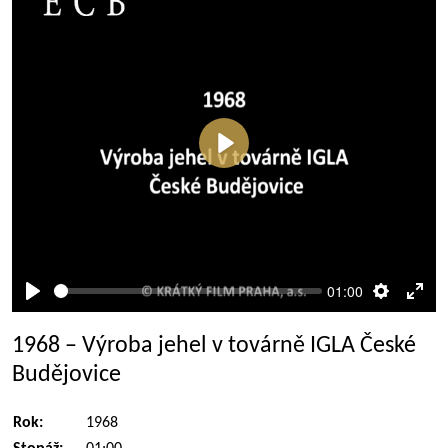
Přehrát
01:00
Přehrát
Nastaven
Rež
celé
1968 – Výroba jehel v továrně IGLA České
obra
Budějovice
Rok:
1968