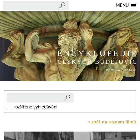
MENU
ENCYKLOPEDIE
ČESKÝCH BUDĚJOVIC
© 1998 — 2026 NEBE
rozšířené vyhledávání
< zpět na seznam filmů