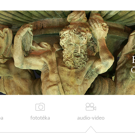
a
fototéka
audio-video