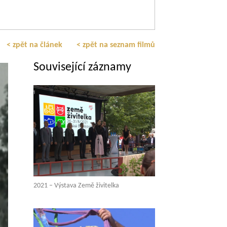
< zpět na článek
< zpět na seznam filmů
Související záznamy
2021 – Výstava Země živitelka