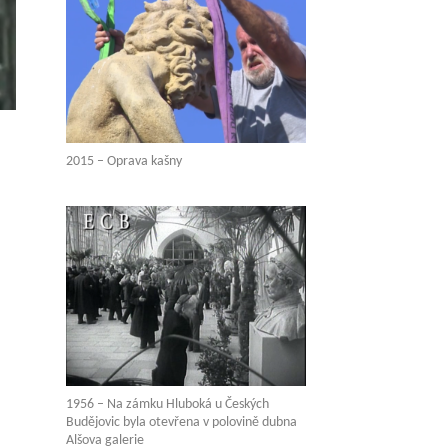
2015 – Oprava kašny
1956 – Na zámku Hluboká u Českých
Budějovic byla otevřena v polovině dubna
Alšova galerie