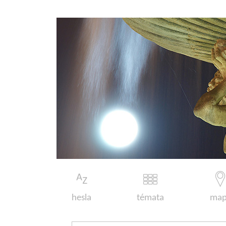
hesla
témata
map