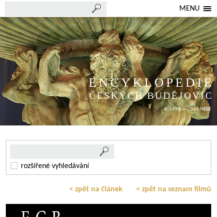
MENU
ENCYKLOPEDIE
ČESKÝCH BUDĚJOVIC
© 1998 — 2026 NEBE
rozšířené vyhledávání
< zpět na článek
< zpět na seznam filmů