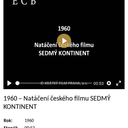
Přehrát
00:53
Přehrát
Nastaven
Rež
celé
1960 – Natáčení českého filmu SEDMÝ
obra
KONTINENT
Rok:
1960