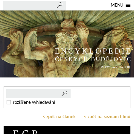
MENU
ENCYKLOPEDIE
ČESKÝCH BUDĚJOVIC
© 1998 — 2026 NEBE
rozšířené vyhledávání
< zpět na článek
< zpět na seznam filmů