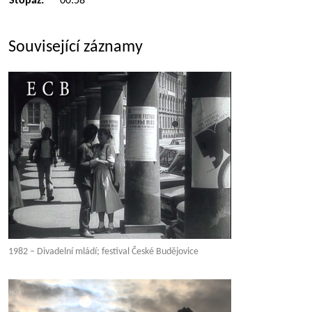
Stopáž:
00:58
Související záznamy
1982 – Divadelní mládí; festival České Budějovice