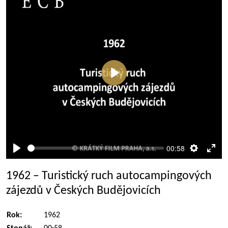
Přehrát
00:58
Přehrát
Nastaven
Rež
celé
1962 – Turistický ruch autocampingových
obra
zájezdů v Českých Budějovicích
Rok:
1962