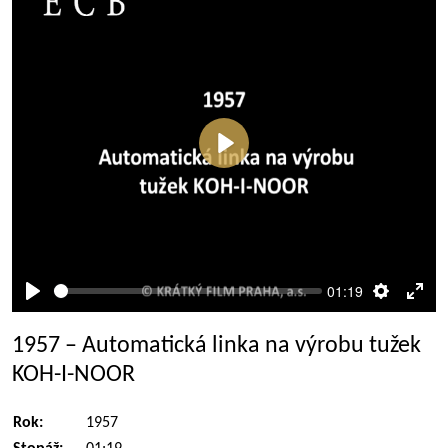
Přehrát
01:19
Přehrát
Nastaven
Rež
celé
1957 – Automatická linka na výrobu tužek
obra
KOH-I-NOOR
Rok:
1957