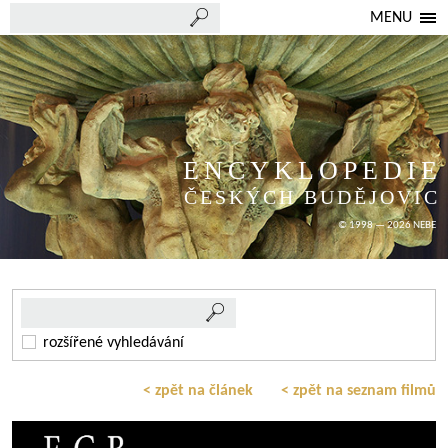
MENU
ENCYKLOPEDIE
ČESKÝCH BUDĚJOVIC
© 1998 — 2026 NEBE
rozšířené vyhledávání
< zpět na článek
< zpět na seznam filmů